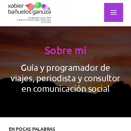
Saltar
al
Toggl
contenido
Navig
Inicio
Sobre mí
Sobre mí
Mi Trabajo
Guía y programador de
viajes, periodista y consultor
Mi Mirada
en comunicación social
Publicaciones
Actualidad
Podcast
EN POCAS PALABRAS