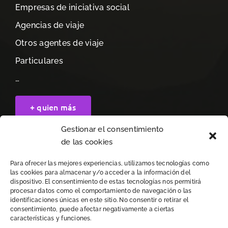
Empresas de iniciativa social
Agencias de viaje
Otros agentes de viaje
Particulares
…
+ quien más
Gestionar el consentimiento
Legal
de las cookies
Para ofrecer las mejores experiencias, utilizamos tecnologías como
Aviso Legal
las cookies para almacenar y/o acceder a la información del
dispositivo. El consentimiento de estas tecnologías nos permitirá
procesar datos como el comportamiento de navegación o las
Política de Privacidad
identificaciones únicas en este sitio. No consentir o retirar el
consentimiento, puede afectar negativamente a ciertas
Política de Cookies
características y funciones.