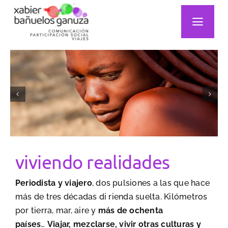
Saltar
al
Toggl
contenido
Navig
Inicio
Sobre mí
Mi Trabajo
Mi Mirada
viviendo realidades
Publicaciones
Periodista y viajero
, dos pulsiones a las que hace
Actualidad
más de tres décadas di rienda suelta. Kilómetros
por tierra, mar, aire y
más de ochenta
Podcast
países
…
Viajar, mezclarse, vivir otras culturas y