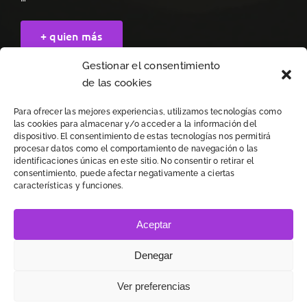
+ quien más
Gestionar el consentimiento
Legal
de las cookies
Para ofrecer las mejores experiencias, utilizamos tecnologías como
Aviso Legal
las cookies para almacenar y/o acceder a la información del
dispositivo. El consentimiento de estas tecnologías nos permitirá
procesar datos como el comportamiento de navegación o las
Política de Privacidad
identificaciones únicas en este sitio. No consentir o retirar el
consentimiento, puede afectar negativamente a ciertas
Política de Cookies
características y funciones.
Aceptar
© Copyright 2023 | Xabier Bañuelos Ganuza
|
Diseño
Denegar
web
by Gurenet Teknologia
Ver preferencias